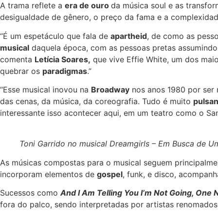
A trama reflete a
era de ouro
da música soul e as transfo
desigualdade de gênero, o preço da fama e a complexidade
“É um espetáculo que fala de
apartheid
, de como as pess
musical
daquela época, com as pessoas pretas assumindo a 
comenta
Letícia Soares,
que vive Effie White, um dos mai
quebrar os
paradigmas
.”
“Esse musical inovou na
Broadway
nos anos 1980 por ser 
das cenas, da música, da coreografia. Tudo é muito
pulsan
interessante isso acontecer aqui, em um teatro como o Sa
Toni Garrido no musical Dreamgirls – Em Busca de U
As músicas compostas para o musical seguem principalmen
incorporam elementos de
gospel
, funk, e disco, acompan
Sucessos como
And I Am Telling You I’m Not Going, One 
fora do palco, sendo interpretadas por artistas renomados