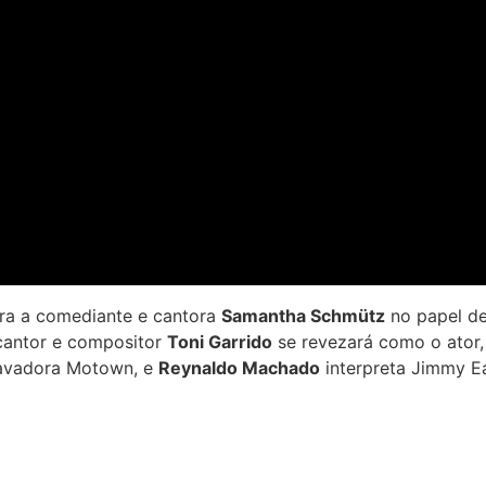
ara a comediante e cantora
Samantha Schmütz
no papel de
 cantor e compositor
Toni Garrido
se revezará como o ator,
gravadora Motown, e
Reynaldo Machado
interpreta Jimmy E