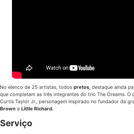
No elenco de 25 artistas, todos
pretos
, destaque ainda p
que completam as três integrantes do trio The Dreams. O
Curtis Taylor Jr., personagem inspirado no fundador da 
Brown
e
Little Richard.
Serviço