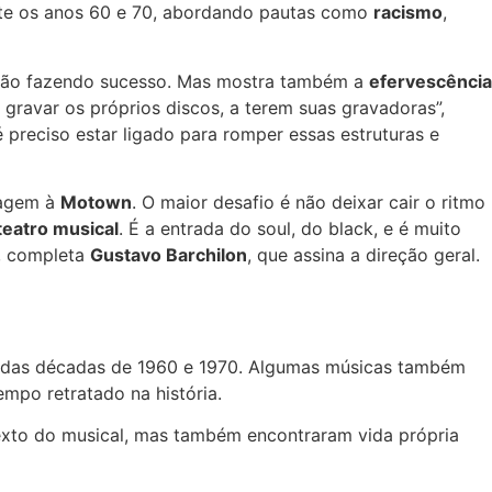
ante os anos 60 e 70, abordando pautas como
racismo
,
stão fazendo sucesso. Mas mostra também a
efervescência
gravar os próprios discos, a terem suas gravadoras”,
é preciso estar ligado para romper essas estruturas e
nagem à
Motown
. O maior desafio é não deixar cair o ritmo
teatro musical
. É a entrada do soul, do black, e é muito
”, completa
Gustavo Barchilon
, que assina a direção geral.
op das décadas de 1960 e 1970. Algumas músicas também
mpo retratado na história.
xto do musical, mas também encontraram vida própria