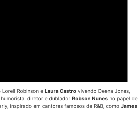
 Lorell Robinson e
Laura Castro
vivendo Deena Jones,
 humorista, diretor e dublador
Robson Nunes
no papel de
arly, inspirado em cantores famosos de R&B, como
James