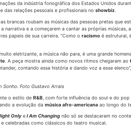
rmações da indústria fonográfica dos Estados Unidos dur
 das relações pessoais e profissionais no
showbiz
.
oas brancas roubam as músicas das pessoas pretas que e
narrativa e a começarem a cantar as próprias músicas, a 
ores papeis de sua carreira. “Como o
racismo
é estrutural, 
muito eletrizante, a música não para, é uma grande home
te
. A peça mostra ainda como novos ritmos chegaram ao
ntander, contando essa história e dando voz a esse elenco
m Sonho. Foto Gustavo Arrais
te o estilo de
R&B
, com forte influência do soul e do p
hando a evolução da
música afro-americana
ao longo do te
Night Only
e
I Am Changing
não só se destacaram no conte
 e celebradas como clássicos do teatro musical.