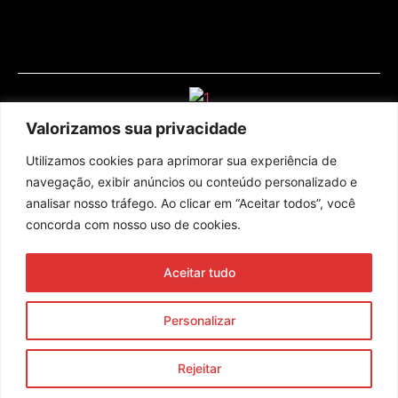
Valorizamos sua privacidade
Utilizamos cookies para aprimorar sua experiência de
navegação, exibir anúncios ou conteúdo personalizado e
analisar nosso tráfego. Ao clicar em “Aceitar todos”, você
concorda com nosso uso de cookies.
Assine nossa newsletter
Aceitar tudo
Enviar
Personalizar
© 2023 Morente Forte. Todos os direitos reservados
Rejeitar
Política de Privacidade e Termos de Uso