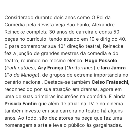
Considerado durante dois anos como O Rei da
Comédia pela Revista Veja São Paulo, Alexandre
Reinecke completa 30 anos de carreira e conta 50
peças no currículo, tendo atuado em 10 e dirigido 40.
E para comemorar sua 40ª direção teatral, Reinecke
fez a junção de grandes mestres da comédia e do
teatro, reunindo no mesmo elenco:
Hugo Possolo
(
Parlapatões
),
Ary França
(
Ornitorrinco
) e
Iara Jamra
(
Pó de Minoga
), de grupos de extrema importância no
cenário nacional. Destaca-se também
Celso Frateschi
,
reconhecido por sua atuação em dramas, agora em
uma de suas primeiras incursões na comédia. E ainda
Priscila Fantin
que além de atuar na TV e no cinema
também investe em sua carreira no teatro há alguns
anos. Ao todo, são dez atores na peça que faz uma
homenagem à arte e leva o público às gargalhadas.