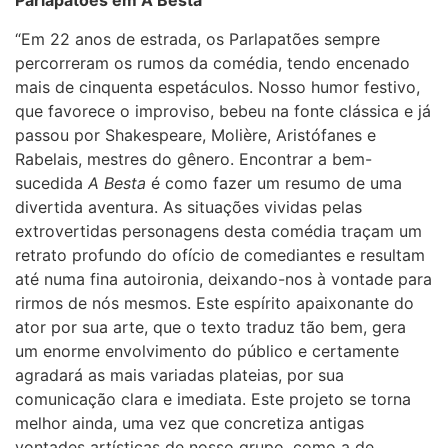
Parlapatões em A Besta
“Em 22 anos de estrada, os Parlapatões sempre
percorreram os rumos da comédia, tendo encenado
mais de cinquenta espetáculos. Nosso humor festivo,
que favorece o improviso, bebeu na fonte clássica e já
passou por Shakespeare, Molière, Aristófanes e
Rabelais, mestres do gênero. Encontrar a bem-
sucedida
A Besta
é como fazer um resumo de uma
divertida aventura. As situações vividas pelas
extrovertidas personagens desta comédia traçam um
retrato profundo do ofício de comediantes e resultam
até numa fina autoironia, deixando-nos à vontade para
rirmos de nós mesmos. Este espírito apaixonante do
ator por sua arte, que o texto traduz tão bem, gera
um enorme envolvimento do público e certamente
agradará as mais variadas plateias, por sua
comunicação clara e imediata. Este projeto se torna
melhor ainda, uma vez que concretiza antigas
vontades artísticas de nosso grupo, como a de