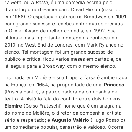
La Bête
, ou
A Besta
, é uma comédia escrita pelo
dramaturgo norte-americano David Hirson (nascido
em 1958). O espetáculo estreou na Broadway em 1991
com grande sucesso e recebeu entre outros prêmios,
o Olivier Award de melhor comédia, em 1992. Sua
última e mais importante montagem aconteceu em
2010, no West End de Londres, com Mark Rylance no
elenco. Tal montagem foi um grande sucesso de
público e critica, ficou vários meses em cartaz e, de
lá, seguiu para a Broadway, com o mesmo elenco.
Inspirada em Molière e sua trupe, a farsa é ambientada
na França, em 1654, na propriedade de uma
Princesa
(Priscila Fantin), a patrocinadora da companhia de
teatro. A história fala do conflito entre dois homens:
Elomire
(Celso Frateschi) nome que é um anagrama
do nome de Molière, o diretor da companhia, artista
sério e respeitado; e
Augusto
Valério
(Hugo Possolo),
um comediante popular, canastrão e vaidoso. Ocorre