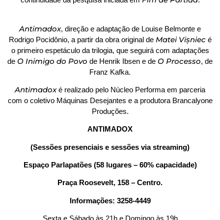
Antimadox
, direção e adaptação de Louise Belmonte e
Matei
Vișniec
Rodrigo Pocidônio, a partir da obra original de
é
o primeiro espetáculo da trilogia, que seguirá com adaptações
O Inimigo do Povo
O Processo
de
de Henrik Ibsen e de
, de
Franz Kafka.
Antimadox
é realizado pelo Núcleo Performa em parceria
com o coletivo Máquinas Desejantes e a produtora Brancalyone
Produções.
ANTIMADOX
(Sessões presenciais e sessões via streaming)
Espaço Parlapatões
(58 lugares – 60% capacidade)
Praça Roosevelt, 158 – Centro.
Informações: 3258-4449
Sexta e Sábado às 21h e Domingo às 19h