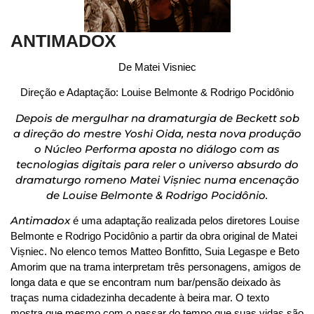
ANTIMADOX
De Matei Visniec
Direção e Adaptação: Louise Belmonte & Rodrigo Pocidônio
Depois de mergulhar na dramaturgia de Beckett sob
a direção do mestre Yoshi Oida, nesta nova produção
o Núcleo Performa aposta no diálogo com as
tecnologias digitais para reler o universo absurdo do
dramaturgo romeno Matei
Vișniec numa encenação
de Louise Belmonte & Rodrigo Pocidônio.
Antimadox
é uma adaptação realizada pelos diretores Louise
Belmonte e Rodrigo Pocidônio a partir da obra original de Matei
Vișniec. No elenco temos Matteo Bonfitto, Suia Legaspe e Beto
Amorim que na trama interpretam três personagens, amigos de
longa data e que se encontram num bar/pensão deixado às
traças numa cidadezinha decadente à beira mar. O texto
mostra que mesmo com o passar do tempo que suas vidas são