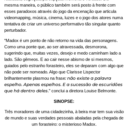
mesma maneira, o público também será posto à frente com
esses paradoxos através do jogo da encenação que articula
videomapping, música, cinema, luzes e o jogo dos atores numa
tentativa de criar um universo performativo tão singular quanto
perturbador.
“Madox é um ponto de não retorno na vida das personagens.
Como uma ponte que, ao ser atravessada, desmorona,
sugerindo que, muitas vezes, desejo e medo caminham lado a
lado. São gêmeos. E ao cair nesse abismo de si mesmos,
guiados pelo estranho forasteiro, eles se deparam com algo que
não pode ser nomeado. Algo que Clarisse Lispector
: não existe a palavra
brilhantemente plasmou na frase
espelho. Apenas espelhos. E a sucessão de escuridões
que há dentro deles
.” conclui a diretora Louise Belmonte.
SINOPSE:
Três moradores de uma cidadezinha, à beira mar tem sua visão
de mundo e suas verdades pessoais abaladas pela chegada de
um forasteiro: o misterioso Madox.