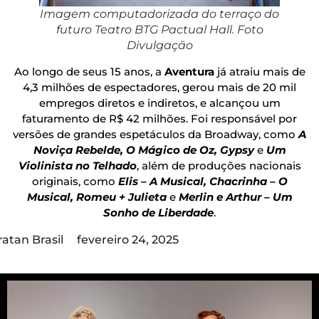
Imagem computadorizada do terraço do
futuro Teatro BTG Pactual Hall. Foto
Divulgação
Ao longo de seus 15 anos, a
Aventura
já atraiu mais de
4,3 milhões de espectadores, gerou mais de 20 mil
empregos diretos e indiretos, e alcançou um
faturamento de R$ 42 milhões. Foi responsável por
versões de grandes espetáculos da Broadway, como
A
Noviça Rebelde, O Mágico de Oz, Gypsy
e
Um
Violinista no Telhado
, além de produções nacionais
originais, como
Elis – A Musical, Chacrinha – O
Musical, Romeu + Julieta
e
Merlin e Arthur – Um
Sonho de Liberdade
.
ratan Brasil
fevereiro 24, 2025