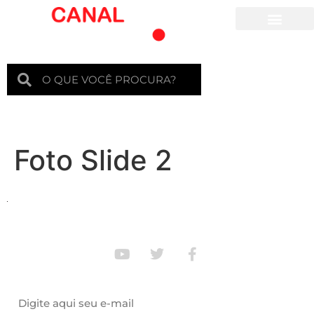
Para crianças
Foto Slide 2
Assine nossa newsletter