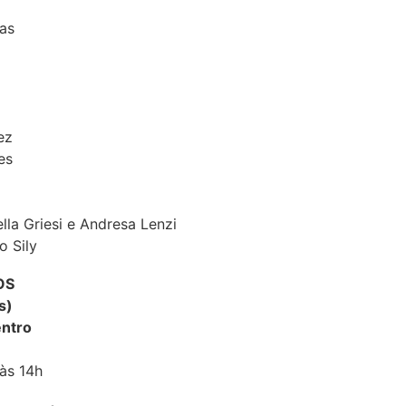
as
ez
es
lla Griesi e Andresa Lenzi
o Sily
OS
s)
entro
 às 14h