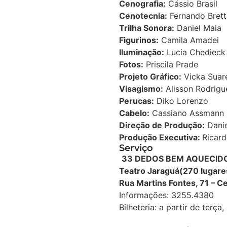
Cenografia:
Cássio Brasil
Cenotecnia:
Fernando Brett
Trilha Sonora:
Daniel Maia
Figurinos:
Camila Amadei
Iluminação:
Lucia Chedieck
Fotos:
Priscila Prade
Projeto Gráfico:
Vicka Suar
Visagismo:
Alisson Rodrigu
Perucas:
Diko Lorenzo
Cabelo:
Cassiano Assmann
Direção de Produção:
Danie
Produção Executiva:
Ricard
Serviço
33 DEDOS BEM AQUECID
Teatro Jaraguá
(270 lugare
Rua Martins Fontes, 71 – C
Informações: 3255.4380
Bilheteria: a partir de terça,