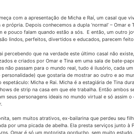
começa com a apresentação de Micha e Raí, um casal que vi
 e própria. Depois conhecemos a dupla ‘normal’ – Omar e
am e pouco falam quando estão a sós. E então, um outro j
 são lindos, perfeitos, divertidos e educados, parecem feit
i percebendo que na verdade este último casal não existe,
lizados e criados por Omar e Tina em uma sala de bate-papo
les não passam para o mundo real, tudo é ilusório, cada u
e personalidade) que gostaria de mostrar ao outro e ao mun
espetáculo: Micha e Rai. Micha é a estagiária de Tina du
 shows de strip na casa em que ele trabalha. Então ambos s
am seus personagens ideais no mundo virtual e só assim o 
.
ita, sem muitos atrativos, ex-bailarina que perdeu seu fil
da por uma picada de abelha. Ela presta serviços junto à P
 Arns. Omar é só um motorista gorducho, sem muito estudo