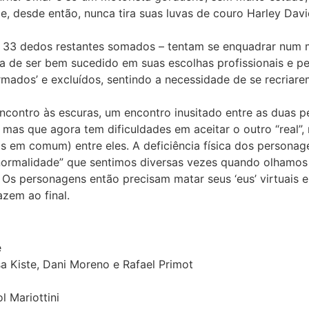
, desde então, nunca tira suas luvas de couro Harley Davi
s 33 dedos restantes somados – tentam se enquadrar num m
 a de ser bem sucedido em suas escolhas profissionais e 
mados’ e excluídos, sentindo a necessidade de se recriare
ncontro às escuras, um encontro inusitado entre as duas p
, mas que agora tem dificuldades em aceitar o outro “real
em comum) entre eles. A deficiência física dos persona
anormalidade” que sentimos diversas vezes quando olhamo
 Os personagens então precisam matar seus ‘eus’ virtuais 
zem ao final.
e
sa Kiste, Dani Moreno e Rafael Primot
l Mariottini