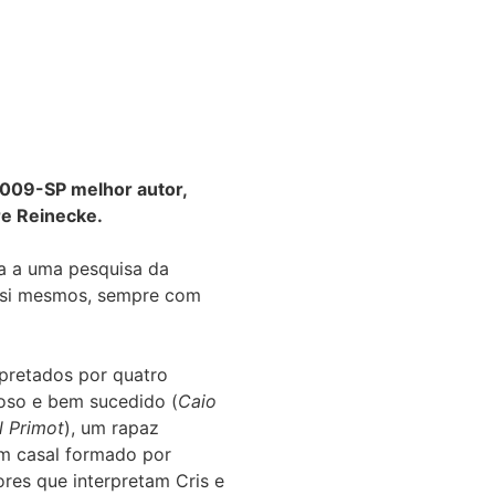
 2009-SP melhor autor,
re Reinecke.
da a uma pesquisa da
a si mesmos, sempre com
rpretados por quatro
oso e bem sucedido (
Caio
l Primot
), um rapaz
em casal formado por
res que interpretam Cris e