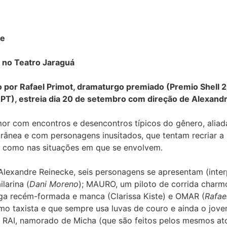
ke
 no Teatro Jaraguá
ito por Rafael Primot, dramaturgo premiado (Premio Shell
CPT), estreia dia 20 de setembro com direção de Alexand
mor com encontros e desencontros típicos do gênero, alia
rânea e com personagens inusitados, que tentam recriar 
o como nas situações em que se envolvem.
Alexandre Reinecke, seis personagens se apresentam (inte
larina (
Dani Moreno
); MAURO, um piloto de corrida charm
oga recém-formada e manca (Clarissa Kiste) e OMAR (
Rafae
mo taxista e que sempre usa luvas de couro e ainda o jov
e RAI, namorado de Micha (que são feitos pelos mesmos ato