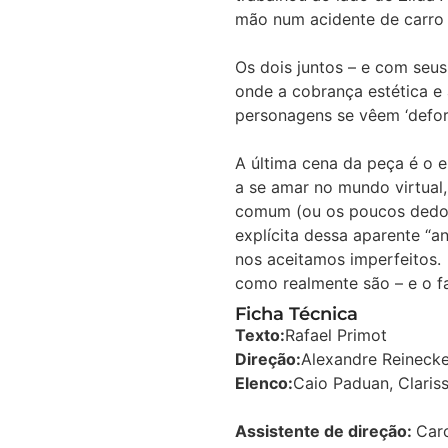
mão num acidente de carro e
Os dois juntos – e com seu
onde a cobrança estética e
personagens se vêem ‘defor
A última cena da peça é o e
a se amar no mundo virtual
comum (ou os poucos dedos 
explícita dessa aparente “
nos aceitamos imperfeitos.
como realmente são – e o fa
Ficha Técnica
Texto:
Rafael Primot
Direção:
Alexandre Reineck
Elenco:
Caio Paduan, Claris
Assistente de direção:
Caro